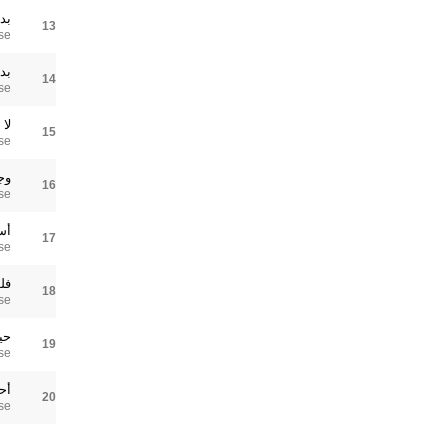
بد
13
se
بد
14
se
لا 
15
se
وج
16
se
أس
17
se
فل
18
se
حي
19
se
أح
20
se