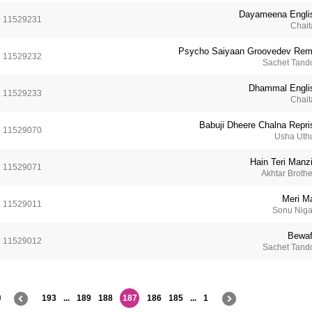
Dayameena Engli
11529231
Chait
Psycho Saiyaan Groovedev Rem
11529232
Sachet Tand
Dhammal Engli
11529233
Chait
Babuji Dheere Chalna Repri
11529070
Usha Uth
Hain Teri Manzi
11529071
Akhtar Brothe
Meri M
11529011
Sonu Nig
Bewaf
11529012
Sachet Tand
4
193
...
189
188
187
186
185
...
1