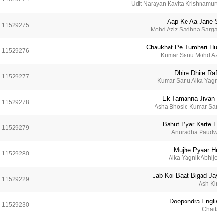
Udit Narayan Kavita Krishnamurt
Aap Ke Aa Jane 
11529275
Mohd Aziz Sadhna Sarg
Chaukhat Pe Tumhari H
11529276
Kumar Sanu Mohd Az
Dhire Dhire Raf
11529277
Kumar Sanu Alka Yagn
Ek Tamanna Jivan 
11529278
Asha Bhosle Kumar Sa
Bahut Pyar Karte H
11529279
Anuradha Paudw
Mujhe Pyaar H
11529280
Alka Yagnik Abhije
Jab Koi Baat Bigad Ja
11529229
Ash Ki
Deependra Engli
11529230
Chait