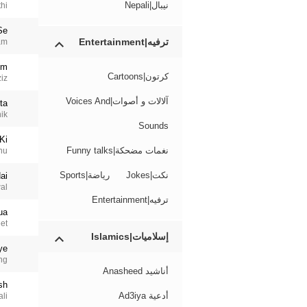
نيبال|Nepali
hi
Se
ترفيه|Entertainment
am
um
كرتون|Cartoons
iz
آلالات و أصوات|Voices And
ta
ik
Sounds
Ki
نغمات مضحكة|Funny talks
nu
نكت|Jokes
رياضة|Sports
ai
al
ترفيه|Entertainment
ua
et
إسلاميات|Islamics
ye
ng
أناشيد Anasheed
sh
أدعية Ad3iya
ali