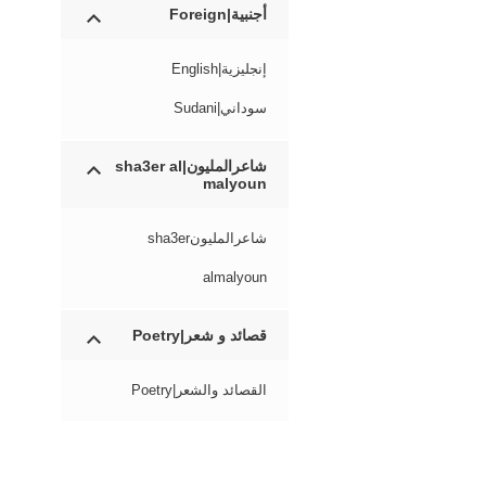
أجنبية|Foreign
إنجليزية|English
سوداني|Sudani
شاعرالمليون|sha3er al
malyoun
شاعرالمليونsha3er
almalyoun
قصائد و شعر|Poetry
القصائد والشعر|Poetry