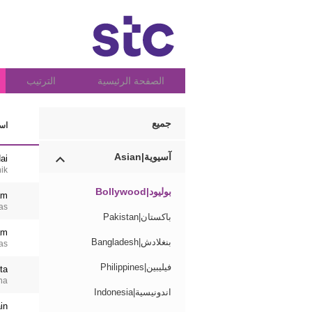
الصفحة الرئيسية
الترتيب
جميع
اسم
آسيوية|Asian
ai
ik
بوليود|Bollywood
am
as
باكستان|Pakistan
am
بنغلادش|Bangladesh
as
فيليبين|Philippines
ta
ha
اندونيسية|Indonesia
in