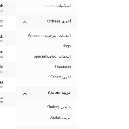
اسلاميات|Islamic
sh
ali
اخرى|Others
ix
on
النغمات الترحيبية|Welcome
sh
ali
rings
se
النغمات الخاصة|Special
up
Occasion
le
rs
اخرى|Others
aa
am
عربية|Arabic
ai
on
خليجي Khaleeji
عربي Arabic