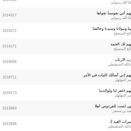
ا الله رسولي
لهم أتي نفوسنا تقواها
1014317
ا الله رسولي
نا ومولانا وسيدنا وخالقنا
1014272
لح المنسلح
لهم لك الحمد
1014271
لح المنسلح
رب الارباب
1014056
دالله الشنقيطي
لهم إني أسألك الثبات في الأمر
1018711
مر المهلهل
هم اغفر لنا ولوالدينا
1018173
مر المهلهل
هي لست للفردوس اهلا
1013863
يد بن مسفر
يرات العيد 2
1013856
دالله الشنقيطي