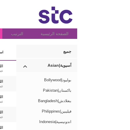
الصفحة الرئيسية
الترتيب
جميع
اسم
آسيوية|Asian
ال
عط
بوليود|Bollywood
الل
عط
باكستان|Pakistan
ال
بنغلادش|Bangladesh
عط
فيليبين|Philippines
ال
عط
اندونيسية|Indonesia
الل