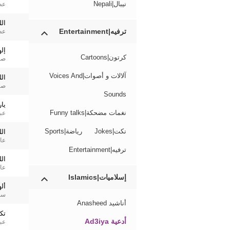
نيبال|Nepali
عط
ال
ترفيه|Entertainment
عط
إله
كرتون|Cartoons
صا
آلالات و أصوات|Voices And
ال
صا
Sounds
يا
نغمات مضحكة|Funny talks
عب
نكت|Jokes
رياضة|Sports
ال
عا
ترفيه|Entertainment
الل
عا
إسلاميات|Islamics
أل
سع
أناشيد Anasheed
تكب
أدعية Ad3iya
عب