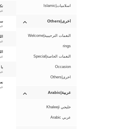
اسلاميات|Islamic
تكب
عب
اخرى|Others
سب
عب
النغمات الترحيبية|Welcome
ال
عب
rings
ال
النغمات الخاصة|Special
عب
Occasion
يا
عبد
اخرى|Others
نع
عبد
عربية|Arabic
خليجي Khaleeji
عربي Arabic