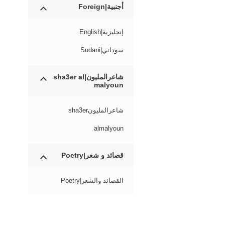
أجنبية|Foreign
إنجليزية|English
سوداني|Sudani
شاعرالمليون|sha3er al
malyoun
شاعرالمليونsha3er
almalyoun
قصائد و شعر|Poetry
القصائد والشعر|Poetry