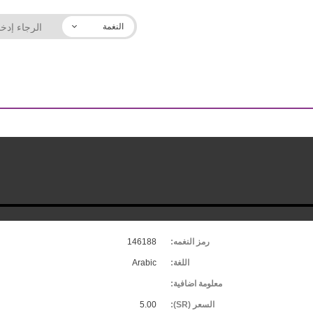
النغمة
رمز النغمه:
146188
اللغة:
Arabic
معلومة اضافية:
السعر (SR):
5.00