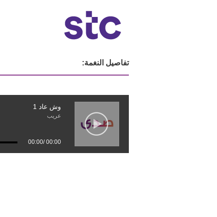
تفاصيل النغمة:
وش عاد 1
عريب
00:00
/
00:00