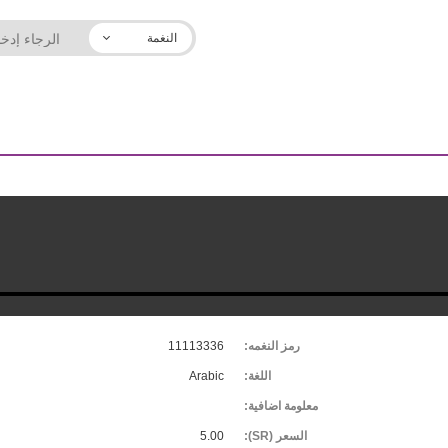
النغمة
رمز النغمه:
11113336
اللغة:
Arabic
معلومة اضافية:
السعر (SR):
5.00