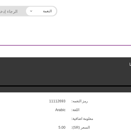
النغمة
رمز النغمه:
11112693
اللغة:
Arabic
معلومة اضافية:
السعر (SR):
5.00