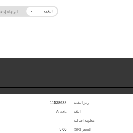
النغمة
رمز النغمه:
11538638
اللغة:
Arabic
معلومة اضافية:
السعر (SR):
5.00