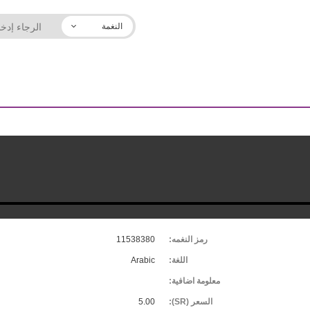
النغمة
رمز النغمه:
11538380
اللغة:
Arabic
معلومة اضافية:
السعر (SR):
5.00