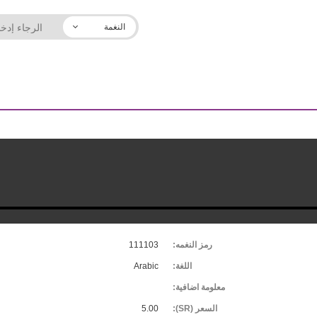
النغمة
رمز النغمه:
111103
اللغة:
Arabic
معلومة اضافية:
السعر (SR):
5.00